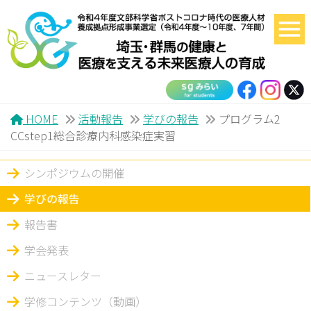
HOME
活動報告
学びの報告
プログラム2
CCstep1総合診療内科感染症実習
シンポジウムの開催
学びの報告
報告書
学会発表
ニュースレター
学修コンテンツ（動画）